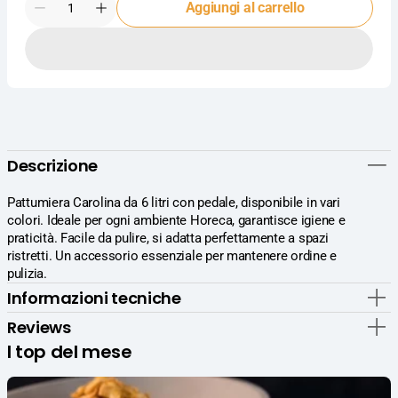
Aggiungi al carrello
Diminuisci
Aumenta
la
la
quantità
quantità
per
per
Tontarelli
Tontarelli
Pattumiera
Pattumiera
Carolina
Carolina
6L
6L
Con
Con
Descrizione
Pedale
Pedale
-
-
Colori
Colori
Pattumiera Carolina da 6 litri con pedale, disponibile in vari
Assortiti
Assortiti
colori. Ideale per ogni ambiente Horeca, garantisce igiene e
praticità. Facile da pulire, si adatta perfettamente a spazi
ristretti. Un accessorio essenziale per mantenere ordine e
pulizia.
Informazioni tecniche
Reviews
I top del mese