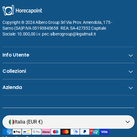
Copyright ® 2024 Albero Group Srl Via Prov. Amendola, 175 -
Sarno (SA)P.IVA 05193840658 REA: SA-427352 Capitale
Sociale: 10.000,00 i.v. pec: alberogroup@legalmail.it
Info Utente
Collezioni
Azienda
Venditore:
Tontarelli Pattumiera Carolina 6L Con
Italia (EUR €)
Prezzo
€5,10
Pedale - Colori Assortiti
normale
Aggiungi al carrello