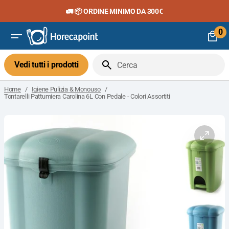
Vai
🚛 📦 ORDINE MINIMO DA 300€
al
contenuto
0
0
art
Vedi tutti i prodotti
Cerca
/
/
Home
Igiene Pulizia & Monouso
Tontarelli Pattumiera Carolina 6L Con Pedale - Colori Assortiti
Apri
il
media
1
nella
visuali
galleria