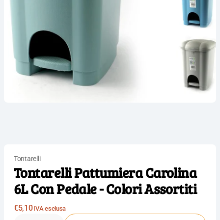
Tontarelli
Tontarelli Pattumiera Carolina
6L Con Pedale - Colori Assortiti
Prezzo
€5,10
IVA esclusa
normale
Quantità