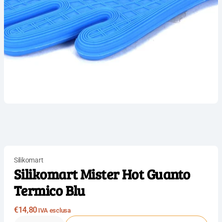
Silikomart
Silikomart Mister Hot Guanto
Termico Blu
Prezzo
€14,80
IVA esclusa
normale
Quantità