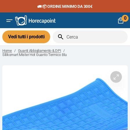
Vai
🚛 📦 ORDINE MINIMO DA 300€
al
contenuto
0
0
art
Vedi tutti i prodotti
Cerca
/
/
Home
Guanti Abbigliamento & DPI
Silikomart Mister Hot Guanto Termico Blu
Apri
il
media
1
nella
visuali
galleria