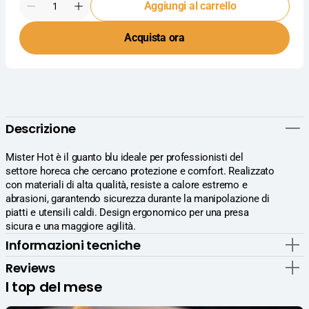
Aggiungi al carrello
Diminuisci
Aumenta
la
la
Acquista ora
quantità
quantità
per
per
Silikomart
Silikomart
Mister
Mister
Hot
Hot
Guanto
Guanto
Termico
Termico
Descrizione
Blu
Blu
Mister Hot è il guanto blu ideale per professionisti del
settore horeca che cercano protezione e comfort. Realizzato
con materiali di alta qualità, resiste a calore estremo e
abrasioni, garantendo sicurezza durante la manipolazione di
piatti e utensili caldi. Design ergonomico per una presa
sicura e una maggiore agilità.
Informazioni tecniche
Reviews
I top del mese