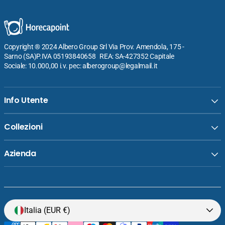
Copyright ® 2024 Albero Group Srl Via Prov. Amendola, 175 -
Sarno (SA)P.IVA 05193840658 REA: SA-427352 Capitale
Sociale: 10.000,00 i.v. pec: alberogroup@legalmail.it
Info Utente
Collezioni
Azienda
Italia (EUR €)
Venditore:
Silikomart Mister Hot Guanto Termico Blu
Prezzo
€14,80
normale