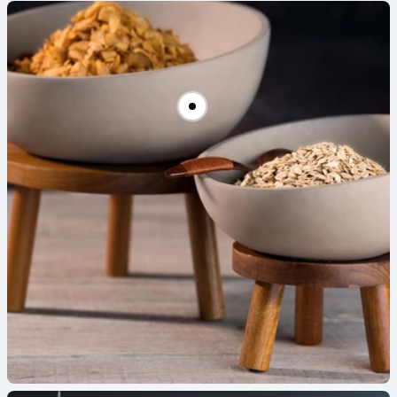
Pz
Pz