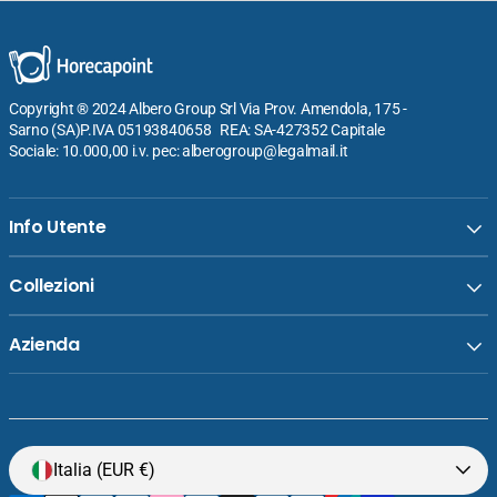
Copyright ® 2024 Albero Group Srl Via Prov. Amendola, 175 -
Sarno (SA)P.IVA 05193840658 REA: SA-427352 Capitale
Sociale: 10.000,00 i.v. pec: alberogroup@legalmail.it
Info Utente
Collezioni
Azienda
Venditore:
Sanelli Jolly Set Coltelli Verdura 3 Pezzi -
Lama 7 cm Per Lavorazione Verdure - Set 3
Prezzo
€17,80
Italia (EUR €)
normale
Pz