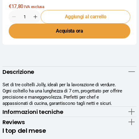
Prezzo
€17,80
IVA esclusa
normale
Quantità
Aggiungi al carrello
Diminuisci
Aumenta
la
la
Acquista ora
quantità
quantità
per
per
Sanelli
Sanelli
Jolly
Jolly
Set
Set
Coltelli
Coltelli
Verdura
Verdura
Descrizione
3
3
Pezzi
Pezzi
-
-
Set di tre coltelli Jolly, ideali per la lavorazione di verdure.
Lama
Lama
Ogni coltello ha una lunghezza di 7 cm, progettato per offrire
7
7
precisione e maneggevolezza. Perfetti per chef e
cm
cm
appassionati di cucina, garantiscono tagli netti e sicuri.
Per
Per
Informazioni tecniche
Lavorazione
Lavorazione
Verdure
Verdure
Reviews
-
-
I top del mese
Set
Set
3
3