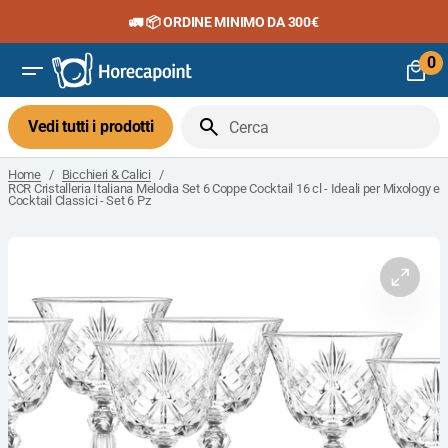
Vai
🚛 📦 ORDINE MINIMO DA 300€
al
contenuto
0
0
art
Vedi tutti i prodotti
Cerca
/
/
Home
Bicchieri & Calici
RCR Cristalleria Italiana Melodia Set 6 Coppe Cocktail 16 cl - Ideali per Mixology e
Cocktail Classici - Set 6 Pz
Apri
il
media
1
nella
visuali
galleria