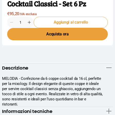
Cocktail Classici - Set 6 Pz
Prezzo
€95,20
IVA esclusa
normale
Quantità
Aggiungi al carrello
Diminuisci
Aumenta
la
la
Acquista ora
quantità
quantità
per
per
RCR
RCR
Cristalleria
Cristalleria
Italiana
Italiana
Melodia
Melodia
Set
Set
Descrizione
6
6
Coppe
Coppe
Cocktail
Cocktail
MELODIA - Confezione da 6 coppe cocktail da 16 cl, perfette
16
16
per la mixology. Il design elegante di queste coppe è ideale
cl
cl
per servire cocktail classici senza ghiaccio, aggiungendo un
-
-
tocco di stile a ogni evento. Realizzate in vetro di alta qualità,
Ideali
Ideali
sono resistenti e ideali per l'uso quotidiano in bar e
per
per
ristoranti.
Mixology
Mixology
Informazioni tecniche
e
e