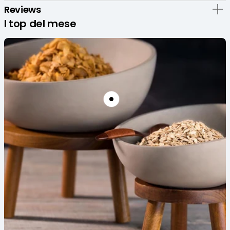
Cocktail
Cocktail
Reviews
Classici
Classici
I top del mese
-
-
Set
Set
6
6
Pz
Pz