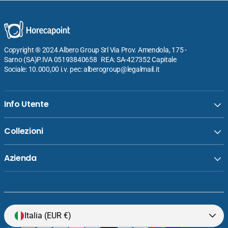
Copyright ® 2024 Albero Group Srl Via Prov. Amendola, 175 -
Sarno (SA)P.IVA 05193840658 REA: SA-427352 Capitale
Sociale: 10.000,00 i.v. pec: alberogroup@legalmail.it
Info Utente
Collezioni
Azienda
Venditore:
Pt Sango Ceramics Java Sunrise Yellow
Italia (EUR €)
Prezzo
€54,40
Piatto Fondo-Insalatiera Ø23 cm - Set 6 Pz
normale