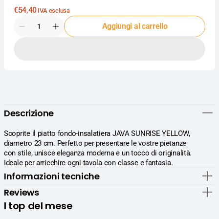
Prezzo
€54,40
IVA esclusa
normale
Quantità
Aggiungi al carrello
Diminuisci
Aumenta
la
la
quantità
quantità
per
per
Pt
Pt
Sango
Sango
Ceramics
Ceramics
Java
Java
Sunrise
Sunrise
Descrizione
Yellow
Yellow
Piatto
Piatto
Fondo-
Fondo-
Scoprite il piatto fondo-insalatiera JAVA SUNRISE YELLOW,
Insalatiera
Insalatiera
diametro 23 cm. Perfetto per presentare le vostre pietanze
Ø23
Ø23
con stile, unisce eleganza moderna e un tocco di originalità.
cm
cm
Ideale per arricchire ogni tavola con classe e fantasia.
-
-
Informazioni tecniche
Set
Set
6
6
Reviews
Pz
Pz
I top del mese