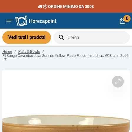
Vai
🚛 📦 ORDINE MINIMO DA 300€
al
contenuto
0
0
art
Vedi tutti i prodotti
Cerca
/
/
Home
Piatti & Bowls
Pt Sango Ceramics Java Sunrise Yellow Piatto Fondo-Insalatiera Ø23 cm - Set 6
Pz
Apri
il
media
1
nella
visuali
galleria