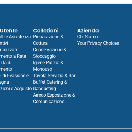
 Utente
Collezioni
Azienda
tti e Assistenza
Preparazione &
Chi Siamo
ntivi
Cottura
Your Privacy Choices
nalizzati
Conservazione &
mento a Rate
Stoccaggio
ità di
Igiene Pulizia &
mento
Monouso
 di Evasione e
Tavola Servizio & Bar
egna
Buffet Catering &
zioni d'Acquisto
Banqueting
Arredo Esposizione &
Comunicazione