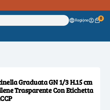
0
Regione
0
artico
inella Graduata GN 1/3 H.15 cm
ilene Trasparente Con Etichetta
ACCP