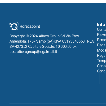
Info
Conta
Preve
Copyright ® 2024 Albero Group Srl Via Prov.
Perso
Amendola, 175 - Sarno (SA)P.IVA 05193840658 REA:
Paga
SA-427352 Capitale Sociale: 10.000,00 i.v.
Modal
pec: alberogroup@legalmail.it
Paga
Tempi
Cons
Condi
Venditore:
Mori2A