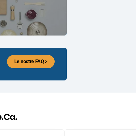
Le nostre FAQ >
e.Ca.