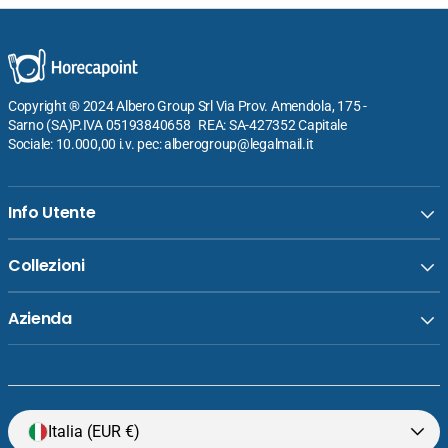
Copyright ® 2024 Albero Group Srl Via Prov. Amendola, 175 -
Sarno (SA)P.IVA 05193840658 REA: SA-427352 Capitale
Sociale: 10.000,00 i.v. pec: alberogroup@legalmail.it
Info Utente
Collezioni
Azienda
Venditore:
Mori2A Bacinella GN 1/1 In Polipropilene
Italia (EUR €)
Prezzo
€10,20
H.10 cm - 53 x 32 cm