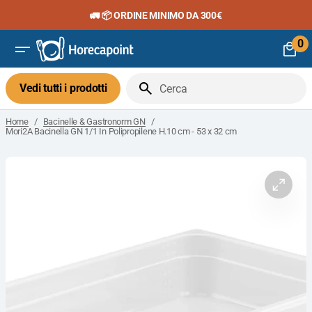
Vai
🚛 📦 ORDINE MINIMO DA 300€
al
contenuto
0
0
art
Vedi tutti i prodotti
Cerca
/
/
Home
Bacinelle & Gastronorm GN
Mori2A Bacinella GN 1/1 In Polipropilene H.10 cm - 53 x 32 cm
Apri
il
media
1
nella
visuali
galleria