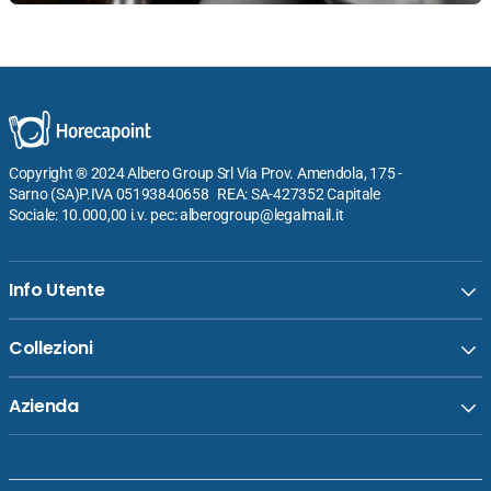
Copyright ® 2024 Albero Group Srl Via Prov. Amendola, 175 -
Sarno (SA)P.IVA 05193840658 REA: SA-427352 Capitale
Sociale: 10.000,00 i.v. pec: alberogroup@legalmail.it
Info Utente
Collezioni
Azienda
Venditore:
Lubiana Galaxia Piatto Pasta Ø30 cm In