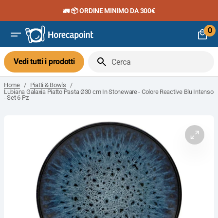
Vai
🚛 📦 ORDINE MINIMO DA 300€
al
contenuto
0
0
art
Vedi tutti i prodotti
Cerca
/
/
Home
Piatti & Bowls
Lubiana Galaxia Piatto Pasta Ø30 cm In Stoneware - Colore Reactive Blu Intenso
- Set 6 Pz
Apri
il
media
1
nella
visuali
galleria