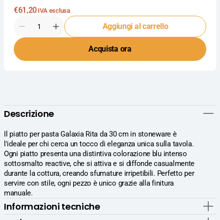
Prezzo
€61,20
IVA esclusa
normale
Quantità
Aggiungi al carrello
Diminuisci
Aumenta
la
la
Acquista ora
quantità
quantità
per
per
Lubiana
Lubiana
Galaxia
Galaxia
Piatto
Piatto
Pasta
Pasta
Ø30
Ø30
Descrizione
cm
cm
In
In
Stoneware
Stoneware
Il piatto per pasta Galaxia Rita da 30 cm in stoneware è
-
-
l'ideale per chi cerca un tocco di eleganza unica sulla tavola.
Colore
Colore
Ogni piatto presenta una distintiva colorazione blu intenso
Reactive
Reactive
sottosmalto reactive, che si attiva e si diffonde casualmente
Blu
Blu
durante la cottura, creando sfumature irripetibili. Perfetto per
Intenso
Intenso
servire con stile, ogni pezzo è unico grazie alla finitura
-
-
manuale.
Set
Set
Informazioni tecniche
6
6
Pz
Pz