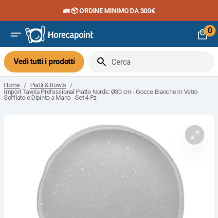
Vai
🚛 📦 ORDINE MINIMO DA 300€
al
contenuto
0
0
art
Vedi tutti i prodotti
Cerca
/
/
Home
Piatti & Bowls
Import Tavola Professional Piatto Nordic Ø30 cm - Gocce Bianche In Vetro
Soffiato e Dipinto a Mano - Set 4 Pz
Apri
il
media
1
nella
visuali
galleria