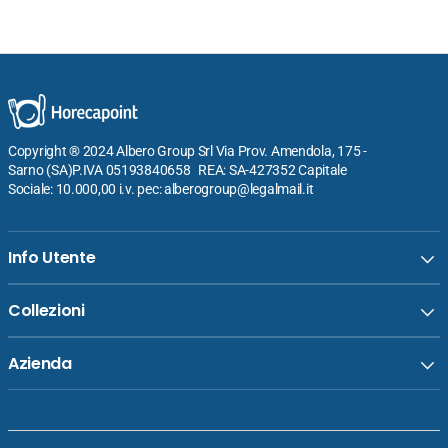
Copyright ® 2024 Albero Group Srl Via Prov. Amendola, 175 -
Sarno (SA)P.IVA 05193840658 REA: SA-427352 Capitale
Sociale: 10.000,00 i.v. pec: alberogroup@legalmail.it
Info Utente
Collezioni
Azienda
Venditore:
Import Tavola Professional Piatto Nordic