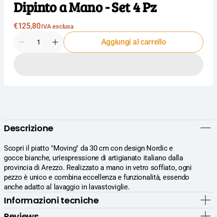
Dipinto a Mano - Set 4 Pz
Prezzo
€125,80
IVA esclusa
normale
Quantità
Aggiungi al carrello
Diminuisci
Aumenta
la
la
quantità
quantità
per
per
Import
Import
Tavola
Tavola
Professional
Professional
Piatto
Piatto
Nordic
Nordic
Descrizione
Ø30
Ø30
cm
cm
-
-
Scopri il piatto "Moving" da 30 cm con design Nordic e
Gocce
Gocce
gocce bianche, un'espressione di artigianato italiano dalla
Bianche
Bianche
provincia di Arezzo. Realizzato a mano in vetro soffiato, ogni
In
In
pezzo è unico e combina eccellenza e funzionalità, essendo
Vetro
Vetro
anche adatto al lavaggio in lavastoviglie.
Soffiato
Soffiato
Informazioni tecniche
e
e
Dipinto
Dipinto
Reviews