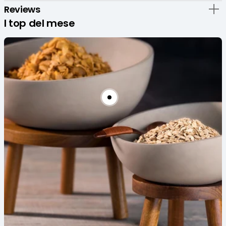
Pz
Pz
Reviews
I top del mese