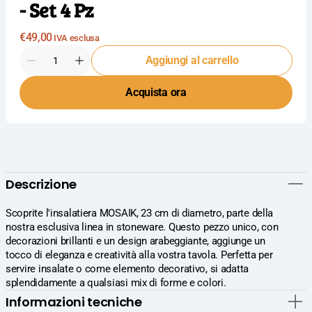
- Set 4 Pz
Prezzo
€49,00
IVA esclusa
normale
Quantità
Aggiungi al carrello
Diminuisci
Aumenta
la
la
Acquista ora
quantità
quantità
per
per
Import
Import
Tavola
Tavola
Professional
Professional
Mosaik
Mosaik
Insalatiera
Insalatiera
Descrizione
Ø23
Ø23
cm
cm
In
In
Scoprite l'insalatiera MOSAIK, 23 cm di diametro, parte della
Stoneware
Stoneware
nostra esclusiva linea in stoneware. Questo pezzo unico, con
Con
Con
decorazioni brillanti e un design arabeggiante, aggiunge un
Decori
Decori
tocco di eleganza e creatività alla vostra tavola. Perfetta per
Assortiti
Assortiti
servire insalate o come elemento decorativo, si adatta
-
-
splendidamente a qualsiasi mix di forme e colori.
Set
Set
Informazioni tecniche
4
4