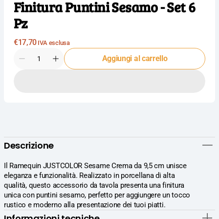
Finitura Puntini Sesamo - Set 6
Pz
Prezzo
€17,70
IVA esclusa
normale
Quantità
Aggiungi al carrello
Diminuisci
Aumenta
la
la
quantità
quantità
per
per
Import
Import
Tavola
Tavola
Professional
Professional
JustColor
JustColor
Ramequin
Ramequin
Descrizione
Crema
Crema
Ø9.5
Ø9.5
cm
cm
Il Ramequin JUSTCOLOR Sesame Crema da 9,5 cm unisce
In
In
eleganza e funzionalità. Realizzato in porcellana di alta
Porcellana
Porcellana
qualità, questo accessorio da tavola presenta una finitura
Colorata
Colorata
unica con puntini sesamo, perfetto per aggiungere un tocco
Finitura
Finitura
rustico e moderno alla presentazione dei tuoi piatti.
Puntini
Puntini
Informazioni tecniche