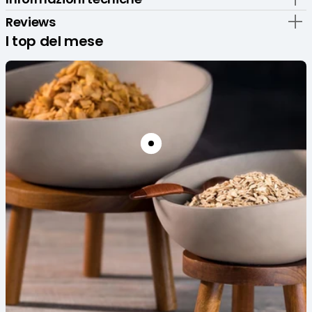
Sesamo
Sesamo
-
-
Reviews
Set
Set
I top del mese
6
6
Pz
Pz