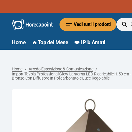
Vai
al
contenuto
Vedi tutti i prodotti
Cerca
Home
🔥 Top del Mese
❤️ I Più Amati
Home
Arredo Esposizione & Comunicazione
/
/
Import Tavola Professional Glow Lanterna LED Ricaricabile H.50 cm - 
Bronzo Con Diffusore In Policarbonato e Luce Regolabile