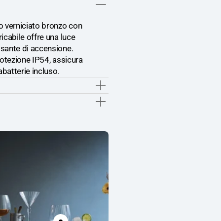
cm
cm
In
In
Alluminio
Allumi
o verniciato bronzo con
Verniciato
Vernici
icabile offre una luce
Bronzo
Bronzo
lsante di accensione.
Con
Con
rotezione IP54, assicura
Diffusore
Diffuso
abatterie incluso.
In
In
Policarbonato
Polica
e
e
Luce
Luce
Regolabile
Regola