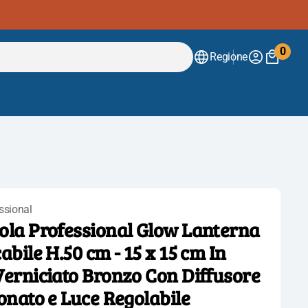
0
Regione
0
artico
ssional
ola Professional Glow Lanterna
abile H.50 cm - 15 x 15 cm In
Verniciato Bronzo Con Diffusore
onato e Luce Regolabile