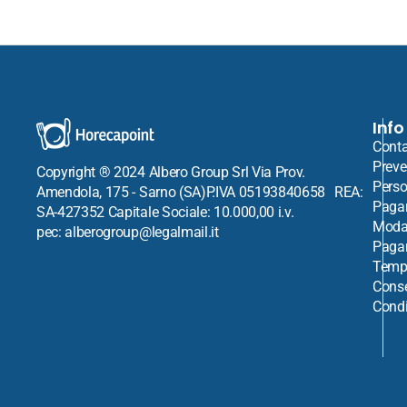
Info
Conta
Preve
Copyright ® 2024 Albero Group Srl Via Prov.
Perso
Amendola, 175 - Sarno (SA)P.IVA 05193840658 REA:
Paga
SA-427352 Capitale Sociale: 10.000,00 i.v.
Modal
pec: alberogroup@legalmail.it
Paga
Tempi
Cons
Condi
Venditore:
Import Tavola Professional