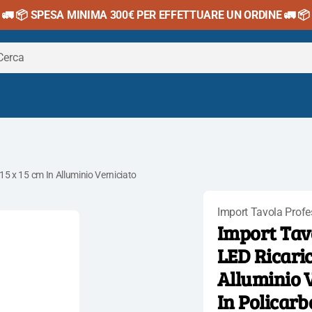
🚛 📦 SPESA MINIMA 300€ PER EFFETTUARE UN ORDINE 🚛 📦
15 x 15 cm In Alluminio Verniciato
Import Tavola Profe
Import Tav
Apri
LED Ricaric
il
Alluminio 
media
1
In Policarb
nella