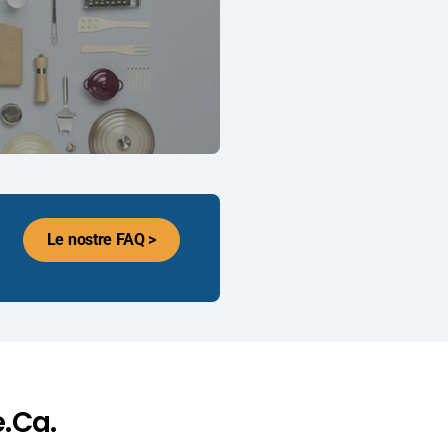
Le nostre FAQ >
e.Ca.