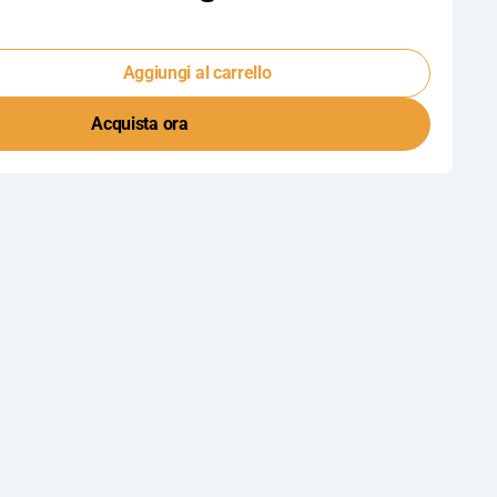
Aggiungi al carrello
ta
Acquista ora
tà
sional
na
abile