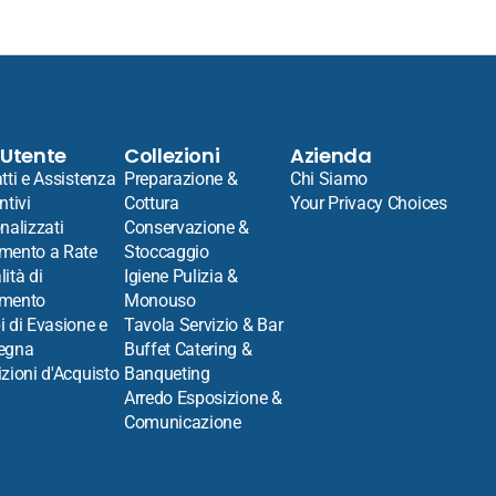
 Utente
Collezioni
Azienda
tti e Assistenza
Preparazione &
Chi Siamo
ntivi
Cottura
Your Privacy Choices
nalizzati
Conservazione &
mento a Rate
Stoccaggio
ità di
Igiene Pulizia &
mento
Monouso
 di Evasione e
Tavola Servizio & Bar
egna
Buffet Catering &
zioni d'Acquisto
Banqueting
Arredo Esposizione &
Comunicazione