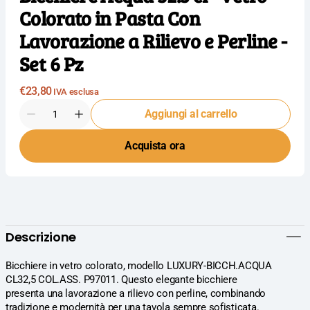
Colorato in Pasta Con
Lavorazione a Rilievo e Perline -
Set 6 Pz
Prezzo
€23,80
IVA esclusa
normale
Quantità
Aggiungi al carrello
Diminuisci
Aumenta
la
la
Acquista ora
quantità
quantità
per
per
Import
Import
Tavola
Tavola
Professional
Professional
Bicchiere
Bicchiere
Acqua
Acqua
Descrizione
32.5
32.5
cl
cl
-
-
Bicchiere in vetro colorato, modello LUXURY-BICCH.ACQUA
Vetro
Vetro
CL32,5 COL.ASS. P97011. Questo elegante bicchiere
Colorato
Colorato
presenta una lavorazione a rilievo con perline, combinando
in
in
tradizione e modernità per una tavola sempre sofisticata.