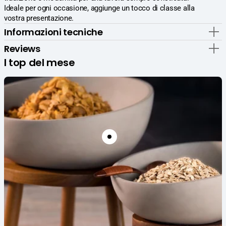
Pasta
Pasta
Ideale per ogni occasione, aggiunge un tocco di classe alla
Con
Con
vostra presentazione.
Lavorazione
Lavorazione
Informazioni tecniche
a
a
Rilievo
Rilievo
Reviews
e
e
I top del mese
Perline
Perline
-
-
Set
Set
6
6
Pz
Pz