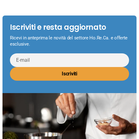
Iscriviti e resta aggiornato
Ricevi in anteprima le novità del settore Ho.Re.Ca. e offerte
esclusive.
E-
mail
Iscriviti