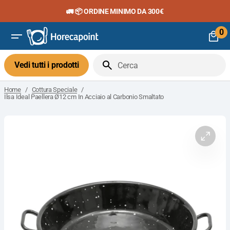
Vai
🚛 📦 ORDINE MINIMO DA 300€
al
contenuto
0
0
art
Vedi tutti i prodotti
Cerca
/
/
Home
Cottura Speciale
Ilsa Ideal Paellera Ø12 cm In Acciaio al Carbonio Smaltato
Apri
il
media
1
nella
visuali
galleria