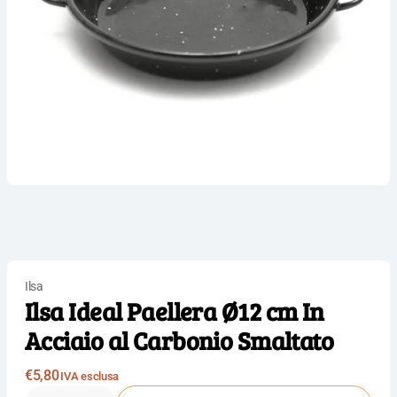
Ilsa
Ilsa Ideal Paellera Ø12 cm In
Acciaio al Carbonio Smaltato
Prezzo
€5,80
IVA esclusa
normale
Quantità