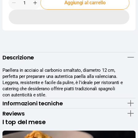
Aggiungi al carrello
Diminuisci
Aumenta
la
la
quantità
quantità
per
per
Ilsa
Ilsa
Ideal
Ideal
Paellera
Paellera
Ø12
Ø12
cm
cm
Descrizione
In
In
Acciaio
Acciaio
al
al
Paellera in acciaio al carbonio smaltato, diametro 12 cm,
Carbonio
Carbonio
perfetta per preparare una autentica paella alla valenciana.
Smaltato
Smaltato
Leggera, resistente e facile da pulire, è l'ideale per ristoranti e
catering che desiderano offrire piatti tradizionali spagnoli
con autenticità e stile.
Informazioni tecniche
Reviews
I top del mese