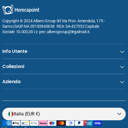
Copyright ® 2024 Albero Group Srl Via Prov. Amendola, 175 -
Sarno (SA)P.IVA 05193840658 REA: SA-427352 Capitale
Sociale: 10.000,00 i.v. pec: alberogroup@legalmail.it
Info Utente
Collezioni
Azienda
Venditore:
Ilsa Ideal Paellera Ø12 cm In Acciaio al
Italia (EUR €)
Prezzo
€5,80
Carbonio Smaltato
normale
Aggiungi al carrello