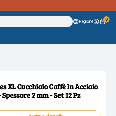
0
Regione
0
artico
s XL Cucchiaio Caffè In Acciaio
Apri
- Spessore 2 mm - Set 12 Pz
il
media
2
nella
Aggiungi al carrello
visualizzazione