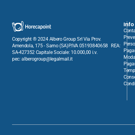
Info
Conta
Preve
Copyright ® 2024 Albero Group Srl Via Prov.
Perso
Amendola, 175 - Sarno (SA)P.IVA 05193840658 REA:
Paga
SA-427352 Capitale Sociale: 10.000,00 i.v.
Modal
pec: alberogroup@legalmail.it
Paga
Tempi
Cons
Condi
Venditore:
Comas
Comas Ingles XL Cucchiaio Caffè In Ac