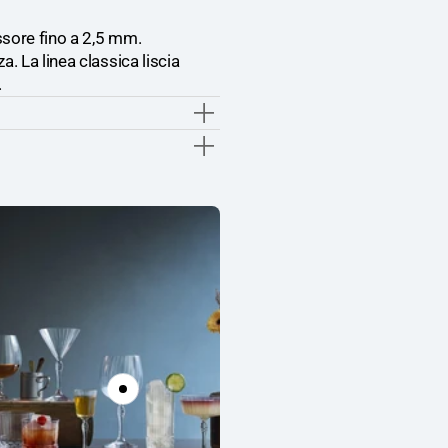
Pz
Pz
ssore fino a 2,5 mm.
a. La linea classica liscia
.