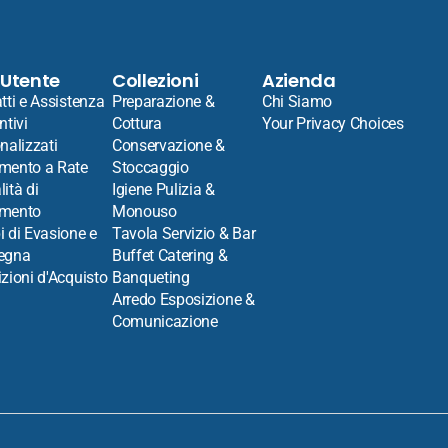
 Utente
Collezioni
Azienda
tti e Assistenza
Preparazione &
Chi Siamo
ntivi
Cottura
Your Privacy Choices
nalizzati
Conservazione &
mento a Rate
Stoccaggio
ità di
Igiene Pulizia &
mento
Monouso
 di Evasione e
Tavola Servizio & Bar
egna
Buffet Catering &
zioni d'Acquisto
Banqueting
Arredo Esposizione &
Comunicazione
ciaio Inox 18/10 - Spessore 2 mm - Set 12 Pz