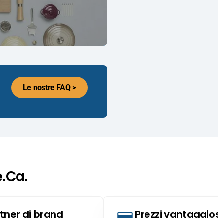
Le nostre FAQ >
e.Ca.
tner di brand
Prezzi vantaggios