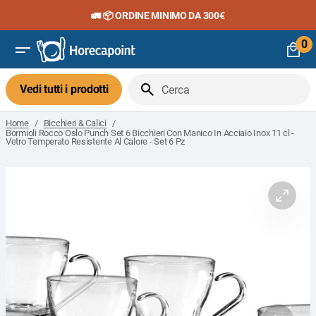
Vai
🚛 📦 ORDINE MINIMO DA 300€
al
contenuto
0
0
art
Vedi tutti i prodotti
Cerca
/
/
Home
Bicchieri & Calici
Bormioli Rocco Oslo Punch Set 6 Bicchieri Con Manico In Acciaio Inox 11 cl -
Vetro Temperato Resistente Al Calore - Set 6 Pz
Apri
il
media
1
nella
visuali
galleria