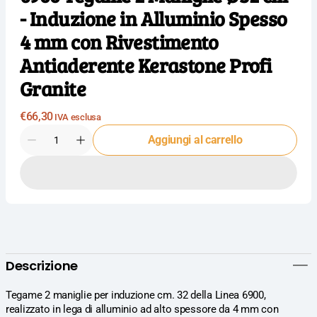
- Induzione in Alluminio Spesso
4 mm con Rivestimento
Antiaderente Kerastone Profi
Granite
Prezzo
€66,30
IVA esclusa
normale
Quantità
Aggiungi al carrello
Diminuisci
Aumenta
la
la
quantità
quantità
per
per
Ballarini
Ballarini
Professionale
Professionale
Linea
Linea
6900
6900
Tegame
Tegame
Descrizione
2
2
Maniglie
Maniglie
Ø32
Ø32
Tegame 2 maniglie per induzione cm. 32 della Linea 6900,
cm
cm
realizzato in lega di alluminio ad alto spessore da 4 mm con