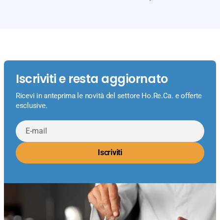
Iscriviti e resta aggiornato
Ricevi in anteprima le novità del settore Ho.Re.Ca. e offerte
esclusive.
E-
mail
Iscriviti