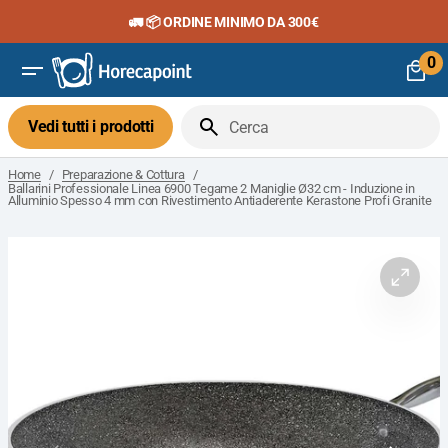
Vai
🚛 📦 ORDINE MINIMO DA 300€
al
contenuto
0
0
art
Vedi tutti i prodotti
Cerca
/
/
Home
Preparazione & Cottura
Ballarini Professionale Linea 6900 Tegame 2 Maniglie Ø32 cm - Induzione in
Alluminio Spesso 4 mm con Rivestimento Antiaderente Kerastone Profi Granite
Apri
il
media
1
nella
visuali
galleria