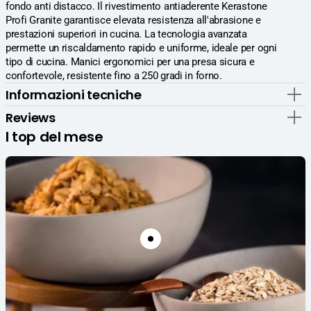
-
-
fondo anti distacco. Il rivestimento antiaderente Kerastone
Induzione
Induzione
Profi Granite garantisce elevata resistenza all'abrasione e
in
in
prestazioni superiori in cucina. La tecnologia avanzata
Alluminio
Alluminio
permette un riscaldamento rapido e uniforme, ideale per ogni
Spesso
Spesso
tipo di cucina. Manici ergonomici per una presa sicura e
4
4
confortevole, resistente fino a 250 gradi in forno.
mm
mm
Informazioni tecniche
con
con
Rivestimento
Rivestimento
Reviews
Antiaderente
Antiaderente
I top del mese
Kerastone
Kerastone
Profi
Profi
Granite
Granite