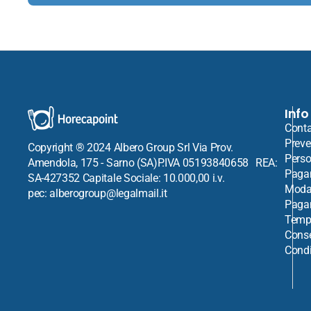
Info
Conta
Preve
Copyright ® 2024 Albero Group Srl Via Prov.
Perso
Amendola, 175 - Sarno (SA)P.IVA 05193840658 REA:
Paga
SA-427352 Capitale Sociale: 10.000,00 i.v.
Modal
pec: alberogroup@legalmail.it
Paga
Tempi
Cons
Condi