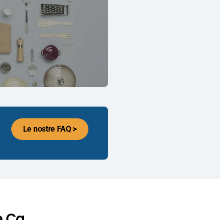
Le nostre FAQ >
e.Ca.