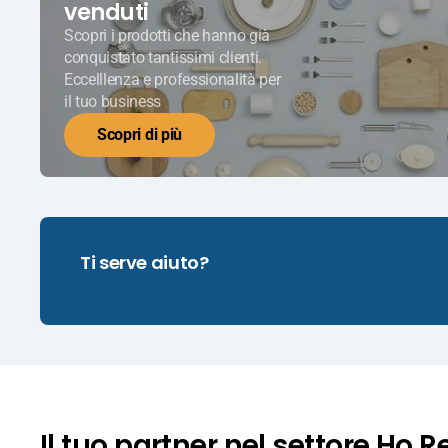
venduti
Scopri i prodotti che hanno già
conquistato tantissimi clienti.
Eccelllenza e professionalità per
il tuo business
Scopri di più
Ti serve aiuto?
Il tuo partner nel settore Ho.R