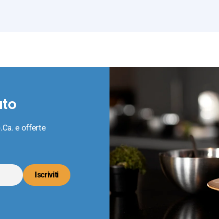
ato
.Ca. e offerte
Iscriviti