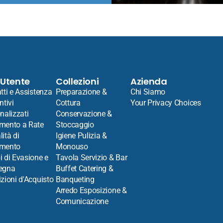
 Utente
Collezioni
Azienda
tti e Assistenza
Preparazione &
Chi Siamo
ntivi
Cottura
Your Privacy Choices
nalizzati
Conservazione &
mento a Rate
Stoccaggio
ità di
Igiene Pulizia &
mento
Monouso
 di Evasione e
Tavola Servizio & Bar
egna
Buffet Catering &
zioni d'Acquisto
Banqueting
Arredo Esposizione &
Comunicazione