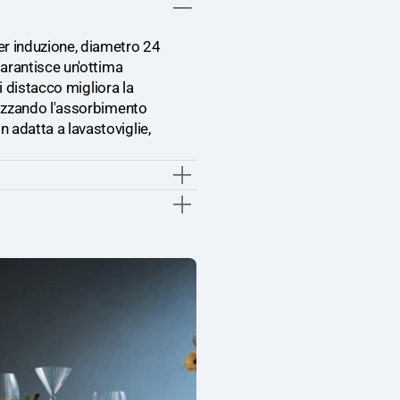
Spesso
Spess
4
4
er induzione, diametro 24
mm
mm
garantisce un'ottima
ti distacco migliora la
mizzando l'assorbimento
 adatta a lavastoviglie,