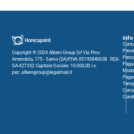
Info
Conta
Preve
Copyright ® 2024 Albero Group Srl Via Prov.
Perso
Amendola, 175 - Sarno (SA)P.IVA 05193840658 REA:
Paga
SA-427352 Capitale Sociale: 10.000,00 i.v.
Modal
pec: alberogroup@legalmail.it
Paga
Tempi
Cons
Condi