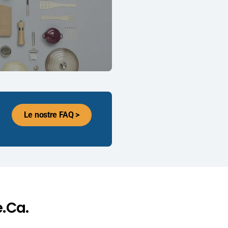
Le nostre FAQ >
e.Ca.