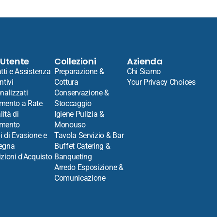
 Utente
Collezioni
Azienda
tti e Assistenza
Preparazione &
Chi Siamo
ntivi
Cottura
Your Privacy Choices
nalizzati
Conservazione &
mento a Rate
Stoccaggio
ità di
Igiene Pulizia &
mento
Monouso
 di Evasione e
Tavola Servizio & Bar
egna
Buffet Catering &
zioni d'Acquisto
Banqueting
Arredo Esposizione &
Comunicazione