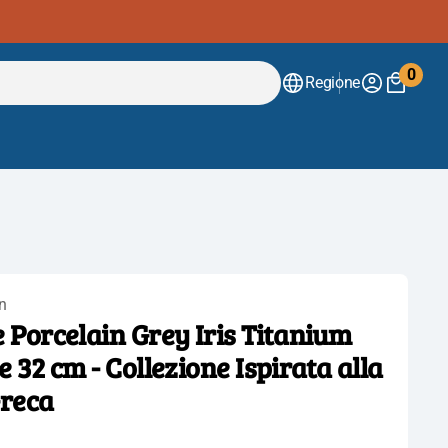
0
Regione
0
artico
n
 Porcelain Grey Iris Titanium
Apri
e 32 cm - Collezione Ispirata alla
il
media
Greca
2
nella
visualizzazione