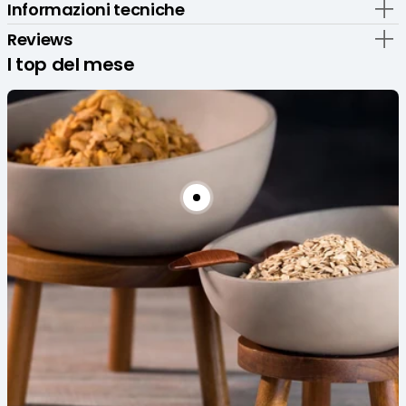
Informazioni tecniche
-
-
Set
Set
Reviews
6
6
I top del mese
Pz
Pz