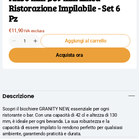
Ristorazione Impilabile - Set 6
Pz
Prezzo
€11,90
IVA esclusa
normale
Quantità
Aggiungi al carrello
Diminuisci
Aumenta
la
la
Acquista ora
quantità
quantità
per
per
Arcoroc
Arcoroc
Granity
Granity
Bicchiere
Bicchiere
42
42
cl
cl
Descrizione
-
-
H.130
H.130
mm
mm
Scopri il bicchiere GRANITY NEW, essenziale per ogni
Ø89
Ø89
ristorante o bar. Con una capacità di 42 cl e altezza di 130
mm
mm
mm, è ideale per ogni bevanda. La sua robustezza e la
Linea
Linea
capacità di essere impilato lo rendono perfetto per qualsiasi
Ristorazione
Ristorazione
ambiente, garantendo praticità e durata.
Impilabile
Impilabile