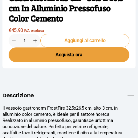
cm In Alluminio Pressofuso
Color Cemento
Prezzo
€45,90
IVA esclusa
normale
Quantità
Aggiungi al carrello
Diminuisci
Aumenta
la
la
Acquista ora
quantità
quantità
per
per
APS
APS
Frostfire
Frostfire
Vassoio
Vassoio
Gastronorm
Gastronorm
H.3
H.3
Descrizione
cm
cm
-
-
32.5
32.5
Il vassoio gastronorm FrostFire 32,5x26,5 cm, alto 3 cm, in
x
x
alluminio color cemento, è ideale per il settore horeca.
26.5
26.5
Realizzato in alluminio pressofuso, garantisce un'ottima
cm
cm
conduzione del calore. Perfetto per vetrine refrigerate,
In
In
scaffali e tavoli refrigeranti, mantiene il cibo alla temperatura
Alluminio
Alluminio