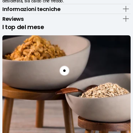
desiderata, sia caldo che freddo.
Pressofuso
Pressofuso
Informazioni tecniche
Color
Color
Cemento
Cemento
Reviews
I top del mese